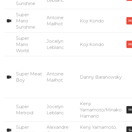
Leblanc
Sunshine
Super
Antoine
Mario
Koji Kondo
M
Mailhot
Sunshine
Super
Jocelyn
Mario
Koji Kondo
M
Leblanc
World
Super Meat
Antoine
Danny Baranowsky
Boy
Mailhot
Kenji
Super
Jocelyn
Yamamoto/Minako
M
Metroid
Leblanc
Hamano
Super
Alexandre
Kenji Yamamoto,
S