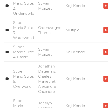
Mario Suite:
Sylvain
Koji Kondo
M
2.
Morizet
Underworld
Super
Mario Suite:
Groenweghe
Multiple
M
3.
Thomas
Waterworld
Super
Sylvain
Mario Suite:
Koji Kondo
M
Morizet
4. Castle
Jonathan
Super
Dagenais,
Mario Suite:
Charles
Koji Kondo
M
5.
Maheu et
Overworld
Alexandre
Choinière
Super
Jocelyn
Mario
Koji Kondo
M