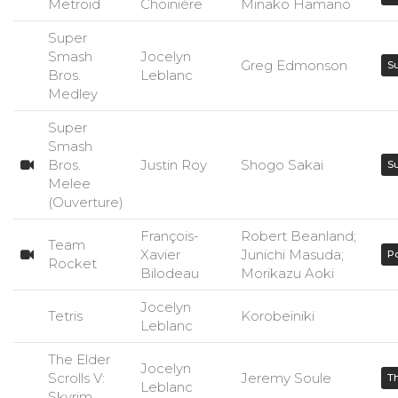
Metroid
Choinière
Minako Hamano
Super
Smash
Jocelyn
Greg Edmonson
S
Bros.
Leblanc
Medley
Super
Smash
Bros.
Justin Roy
Shogo Sakai
S
Melee
(Ouverture)
François-
Robert Beanland;
Team
Xavier
Junichi Masuda;
P
Rocket
Bilodeau
Morikazu Aoki
Jocelyn
Tetris
Korobeïniki
Leblanc
The Elder
Jocelyn
Scrolls V:
Jeremy Soule
Th
Leblanc
Skyrim