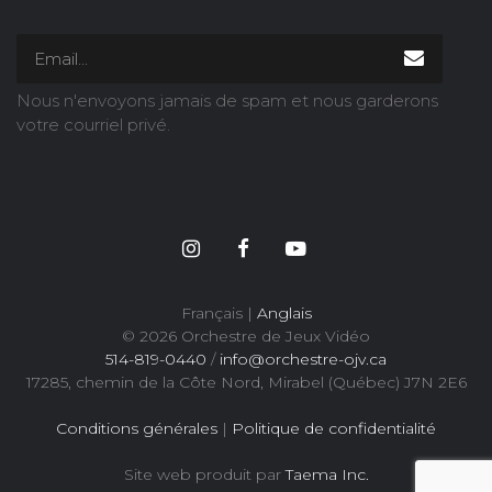
Nous n'envoyons jamais de spam et nous garderons
votre courriel privé.
Français |
Anglais
© 2026 Orchestre de Jeux Vidéo
514-819-0440
/
info@orchestre-ojv.ca
17285, chemin de la Côte Nord, Mirabel (Québec) J7N 2E6
Conditions générales
|
Politique de confidentialité
Site web produit par
Taema Inc.