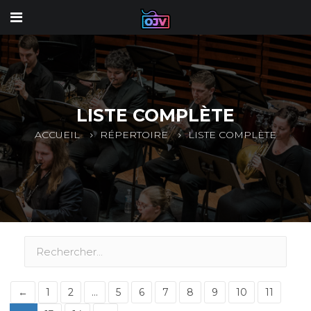
LISTE COMPLÈTE
ACCUEIL
RÉPERTOIRE
LISTE COMPLÈTE
←
1
2
...
5
6
7
8
9
10
11