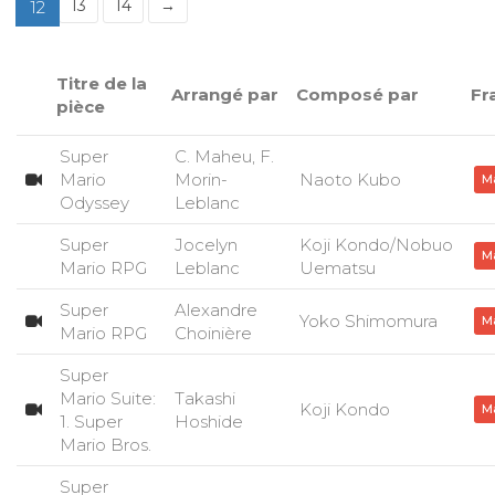
13
14
→
12
Titre de la
Arrangé par
Composé par
Fr
pièce
Super
C. Maheu, F.
Mario
Morin-
Naoto Kubo
M
Odyssey
Leblanc
Super
Jocelyn
Koji Kondo/Nobuo
M
Mario RPG
Leblanc
Uematsu
Super
Alexandre
Yoko Shimomura
M
Mario RPG
Choinière
Super
Mario Suite:
Takashi
Koji Kondo
M
1. Super
Hoshide
Mario Bros.
Super