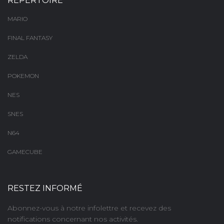
RÉPERTOIRE
MARIO
FINAL FANTASY
ZELDA
POKEMON
NES
SNES
N64
GAMECUBE
RESTEZ INFORMÉ
Abonnez-vous à notre infolettre et recevez des
notifications concernant nos activités.