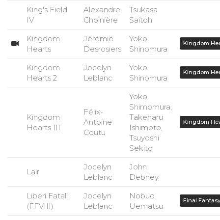
King's Field
Alexandre
Tsukasa
IV
Choinière
Saitoh
Kingdom
Jérémie
Yoko
Kingdom Hea
Hearts
Desrosiers
Shinomura
Kingdom
Jocelyn
Yoko
Kingdom Hea
Hearts 2
Leblanc
Shinomura
Yoko
Shimomura,
Félix-
Kingdom
Takeharu
Antoine
Kingdom Hea
Hearts III
Ishimoto,
Coutu
Tsuyoshi
Sekito
Jocelyn
John
Lair
Leblanc
Debney
Liberi Fatali
Jocelyn
Nobuo
Final Fantas
(FFVIII)
Leblanc
Uematsu