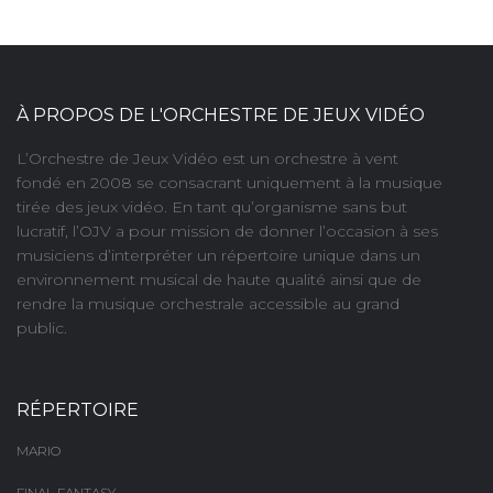
À PROPOS DE L'ORCHESTRE DE JEUX VIDÉO
L’Orchestre de Jeux Vidéo est un orchestre à vent
fondé en 2008 se consacrant uniquement à la musique
tirée des jeux vidéo. En tant qu’organisme sans but
lucratif, l’OJV a pour mission de donner l’occasion à ses
musiciens d’interpréter un répertoire unique dans un
environnement musical de haute qualité ainsi que de
rendre la musique orchestrale accessible au grand
public.
RÉPERTOIRE
MARIO
FINAL FANTASY