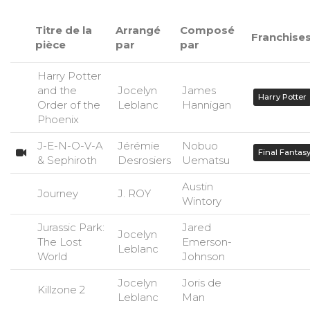
Titre de la
Arrangé
Composé
Franchise
pièce
par
par
Harry Potter
and the
Jocelyn
James
Harry Potter
Order of the
Leblanc
Hannigan
Phoenix
J-E-N-O-V-A
Jérémie
Nobuo
Final Fantas
& Sephiroth
Desrosiers
Uematsu
Austin
Journey
J. ROY
Wintory
Jurassic Park:
Jared
Jocelyn
The Lost
Emerson-
Leblanc
World
Johnson
Jocelyn
Joris de
Killzone 2
Leblanc
Man