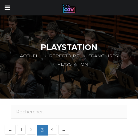
PLAYSTATION
ACCUEIL
RÉPERTOIRE
FRANCHISES
PLAYSTATION
←
1
2
4
→
3