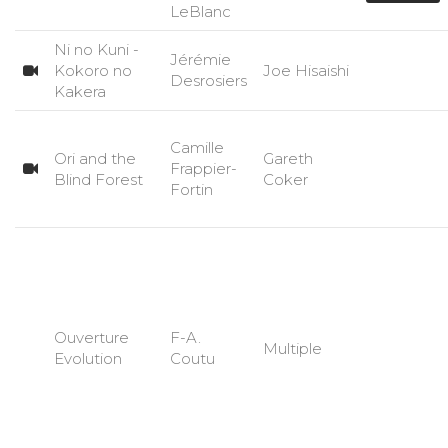
LeBlanc
Ni no Kuni -
Jérémie
Kokoro no
Joe Hisaishi
Desrosiers
Kakera
Camille
Ori and the
Gareth
Frappier-
Blind Forest
Coker
Fortin
Ouverture
F-A.
Multiple
Evolution
Coutu