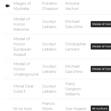
Mages of
Frédéric
Antoine
Mystralia
Chiasson
Vachon
Medal of
Jocelyn
Michael
Honor:
Medal of Ho
Leblanc
Giacchino
Airborne
Medal of
Honor:
Jocelyn
Christopher
Medal of Ho
European
Leblanc
Lennert
Assault
Medal of
Jocelyn
Michael
Honor:
Medal of Ho
Leblanc
Giacchino
Underground
Harry
Metal Gear
Jocelyn
Gregson-
Solid 3
Leblanc
Williams
Francis
Ni no Kuni
Morin
Joe Hisaishi
Ni no Kuni