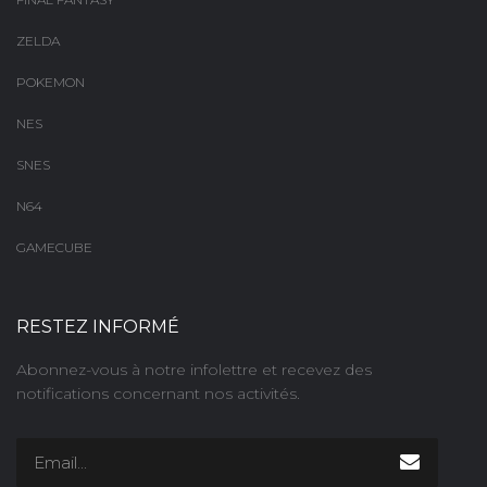
ZELDA
POKEMON
NES
SNES
N64
GAMECUBE
RESTEZ INFORMÉ
Abonnez-vous à notre infolettre et recevez des
notifications concernant nos activités.