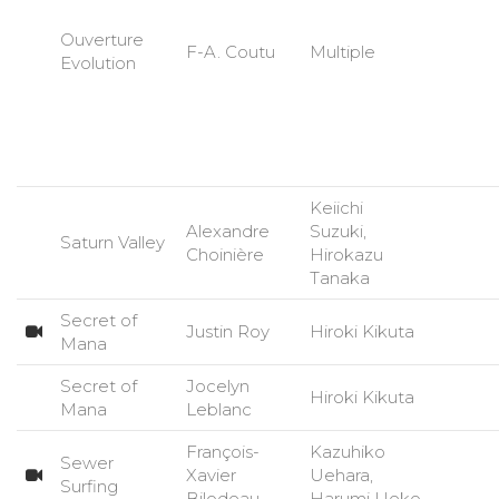
Ouverture
F-A. Coutu
Multiple
Evolution
Keiichi
Alexandre
Suzuki,
Saturn Valley
Choinière
Hirokazu
Tanaka
Secret of
Justin Roy
Hiroki Kikuta
Mana
Secret of
Jocelyn
Hiroki Kikuta
Mana
Leblanc
François-
Kazuhiko
Sewer
Xavier
Uehara,
Surfing
Bilodeau
Harumi Ueko