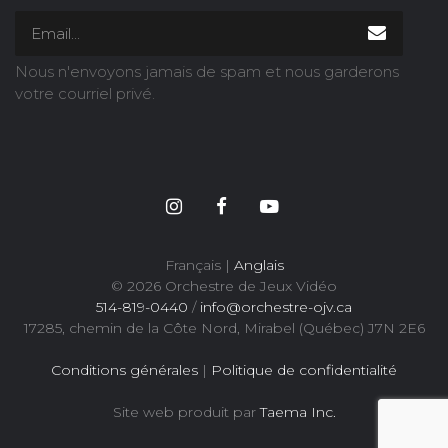
Nous n'envoyons jamais de spam et nous garderons
votre courriel privé.
Français |
Anglais
© 2026 Orchestre de Jeux Vidéo
514-819-0440
/
info@orchestre-ojv.ca
17285, chemin de la Côte Nord, Mirabel (Québec) J7N 2E6
Conditions générales
|
Politique de confidentialité
Site web produit par
Taema Inc.