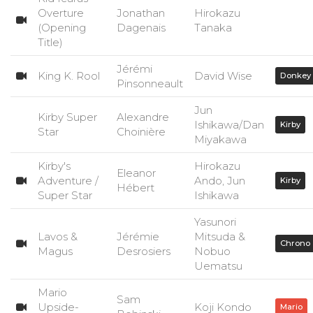
Overture
Jonathan
Hirokazu
(Opening
Dagenais
Tanaka
Title)
Jérémi
King K. Rool
David Wise
Donkey
Pinsonneault
Jun
Kirby Super
Alexandre
Ishikawa/Dan
Kirby
Star
Choinière
Miyakawa
Kirby's
Hirokazu
Eleanor
Adventure /
Ando, Jun
Kirby
Hébert
Super Star
Ishikawa
Yasunori
Lavos &
Jérémie
Mitsuda &
Chrono
Magus
Desrosiers
Nobuo
Uematsu
Mario
Sam
Upside-
Koji Kondo
Mario