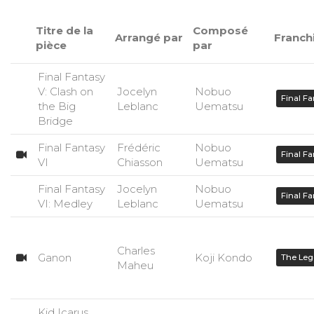
Titre de la
Composé
Arrangé par
Franch
pièce
par
Final Fantasy
V: Clash on
Jocelyn
Nobuo
Final Fa
the Big
Leblanc
Uematsu
Bridge
Final Fantasy
Frédéric
Nobuo
Final Fa
VI
Chiasson
Uematsu
Final Fantasy
Jocelyn
Nobuo
Final Fa
VI: Medley
Leblanc
Uematsu
Charles
Ganon
Koji Kondo
The Leg
Maheu
Kid Icarus