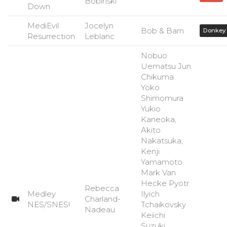
Bobinski
Down
MediEvil
Jocelyn
Bob & Barn
Donkey
Resurrection
Leblanc
Nobuo
Uematsu Jun
Chikuma
Yoko
Shimomura
Yukio
Kaneoka,
Akito
Nakatsuka,
Kenji
Yamamoto
Mark Van
Hecke Pyotr
Rebecca
Medley
Ilyich
Charland-
NES/SNES!
Tchaikovsky
Nadeau
Keiichi
Suzuki,