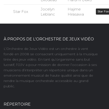
Jocelyn
Hajime
Star Fox
Star Fox
Leblanc
Hirasawa
À PROPOS DE L'ORCHESTRE DE JEUX VIDÉO
L’Orchestre de Jeux Vidéo est un orchestre à vent
fondé en 2008 se consacrant uniquement à la musique
tirée des jeux vidéo. En tant qu’organisme sans but
lucratif, l’OJV a pour mission de donner l’occasion à ses
musiciens d’interpréter un répertoire unique dans un
environnement musical de haute qualité ainsi que de
rendre la musique orchestrale accessible au grand
public.
RÉPERTOIRE