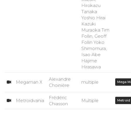
Hirokazu
Tanaka
Yoshio Hirai
Kazuki
Muraoka Tim
Follin, Geoff
Follin Yoko
Shimomura,
Isao Abe
Hajime
Hirasawa
Alexandre
Megaman X
multiple
Mega M
Choinière
Frédéric
Metroidvania
Multiple
Metroid
Chiasson