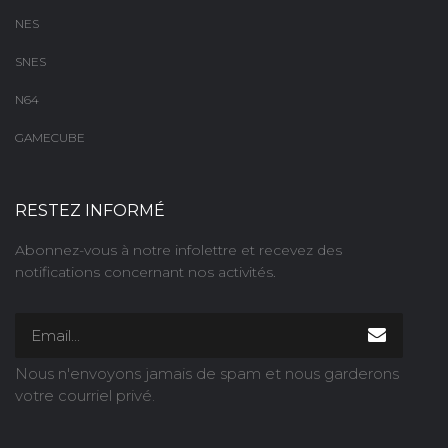
NES
SNES
N64
GAMECUBE
RESTEZ INFORMÉ
Abonnez-vous à notre infolettre et recevez des
notifications concernant nos activités.
Nous n'envoyons jamais de spam et nous garderons
votre courriel privé.