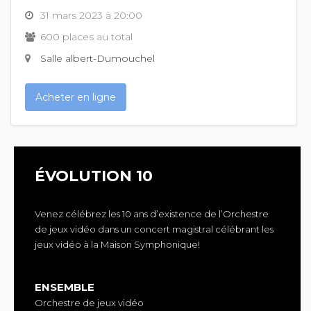
31 mars 2023 à 20:00
600 places au total
Salle albert-Dumouchel
Acheter en ligne
ÉVOLUTION 10
Venez célébrez les 10 ans d’existence de l’Orchestre
de jeux vidéo dans un concert magistral célébrant les
jeux vidéo à la Maison Symphonique!
ENSEMBLE
Orchestre de jeux vidéo