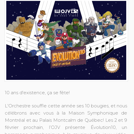
10 ans d'existence, ça se fête!
L'Orchestre souffle cette année ses 10 bougies, et nous
célébrons avec vous à la Maison Symphonique de
Montréal et au Palais Montcalm de Québec! Les 2 et 9
février prochain, l’OJV présente Évolution10, un