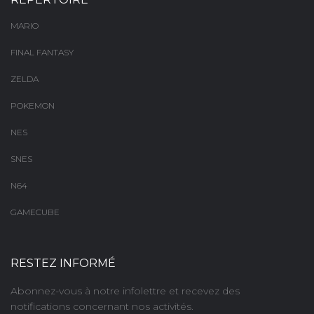
MARIO
FINAL FANTASY
ZELDA
POKEMON
NES
SNES
N64
GAMECUBE
RESTEZ INFORMÉ
Abonnez-vous à notre infolettre et recevez des
notifications concernant nos activités.