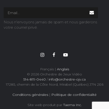
Nous n'envoyons jamais de spam et nous garderons
votre courriel privé.
Français |
Anglais
© 2026 Orchestre de Jeux Vidéo
514-819-0440
/
info@orchestre-ojv.ca
17285, chemin de la Côte Nord, Mirabel (Québec) J7N 2E6
Conditions générales
|
Politique de confidentialité
Site web produit par
Taema Inc.