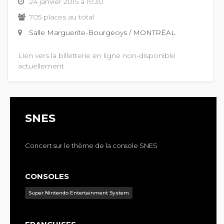
24 janvier 2015 à 19:30
705 places au total
Salle Marguerite-Bourgeoys / MONTRÉAL
Lien vers la billetterie en ligne non-disponible
actuellement
SNES
Concert sur le thème de la console SNES
CONSOLES
Super Nintendo Entertainment System