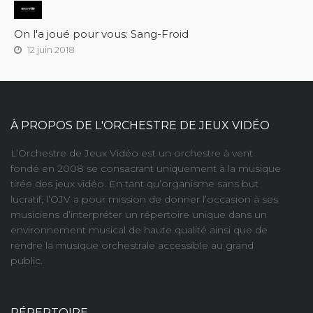
On l'a joué pour vous: Sang-Froid
12 juin 2018
À PROPOS DE L'ORCHESTRE DE JEUX VIDÉO
L’Orchestre de Jeux Vidéo est un orchestre à vent
fondé en 2008 se consacrant uniquement à la musique
tirée des jeux vidéo. En tant qu’organisme sans but
lucratif, l’OJV a pour mission de donner l’occasion à ses
musiciens d’interpréter un répertoire unique dans un
environnement musical de haute qualité ainsi que de
rendre la musique orchestrale accessible au grand
public.
RÉPERTOIRE