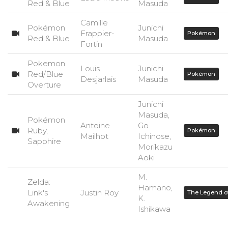
Red & Blue
Masuda
Camille
Pokémon
Junichi
Frappier-
Pokémon
Red & Blue
Masuda
Fortin
Pokemon
Louis
Junichi
Red/Blue
Pokémon
Desjarlais
Masuda
Overture
Junichi
Masuda,
Pokémon
Antoine
Go
Ruby,
Pokémon
Mailhot
Ichinose,
Sapphire
Morikazu
Aoki
M.
Zelda:
Hamano,
Link's
Justin Roy
The Legend o
K.
Awakening
Ishikawa