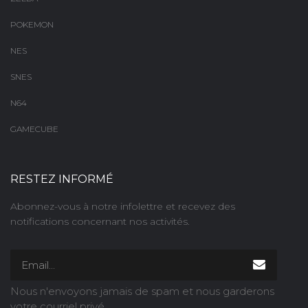
POKEMON
NES
SNES
N64
GAMECUBE
RESTEZ INFORMÉ
Abonnez-vous à notre infolettre et recevez des
notifications concernant nos activités.
Nous n'envoyons jamais de spam et nous garderons
votre courriel privé.