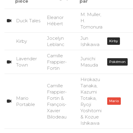
pièce
par
M. Muller,
Eleanor
Duck Tales
H.
Hébert
Tomonura
Jocelyn
Jun
Kirby
Kirby
Leblanc
Ishikawa
Camille
Lavender
Junichi
Frappier-
Pokémon
Town
Masuda
Fortin
Hirokazu
Camille
Tanaka,
Frappier-
Kazumi
Mario
Fortin &
Totaka,
Mario
Portable
François-
Ryoji
Xavier
Yoshitomi
Bilodeau
& Kozue
Ishikawa