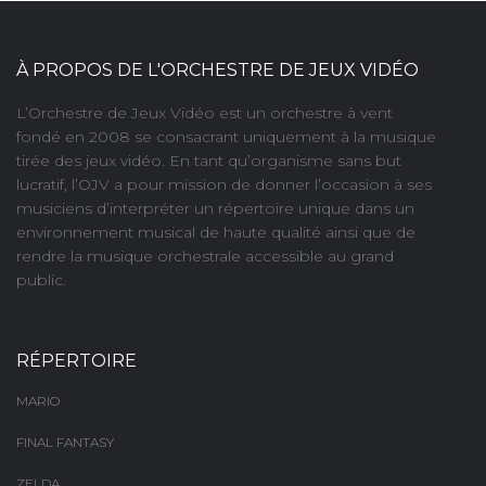
À PROPOS DE L'ORCHESTRE DE JEUX VIDÉO
L’Orchestre de Jeux Vidéo est un orchestre à vent
fondé en 2008 se consacrant uniquement à la musique
tirée des jeux vidéo. En tant qu’organisme sans but
lucratif, l’OJV a pour mission de donner l’occasion à ses
musiciens d’interpréter un répertoire unique dans un
environnement musical de haute qualité ainsi que de
rendre la musique orchestrale accessible au grand
public.
RÉPERTOIRE
MARIO
FINAL FANTASY
ZELDA