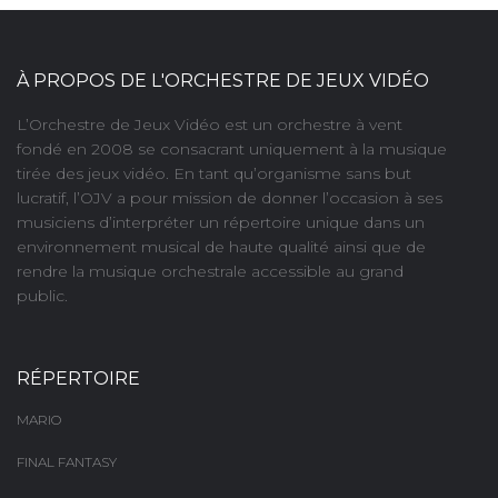
À PROPOS DE L'ORCHESTRE DE JEUX VIDÉO
L’Orchestre de Jeux Vidéo est un orchestre à vent
fondé en 2008 se consacrant uniquement à la musique
tirée des jeux vidéo. En tant qu’organisme sans but
lucratif, l’OJV a pour mission de donner l’occasion à ses
musiciens d’interpréter un répertoire unique dans un
environnement musical de haute qualité ainsi que de
rendre la musique orchestrale accessible au grand
public.
RÉPERTOIRE
MARIO
FINAL FANTASY