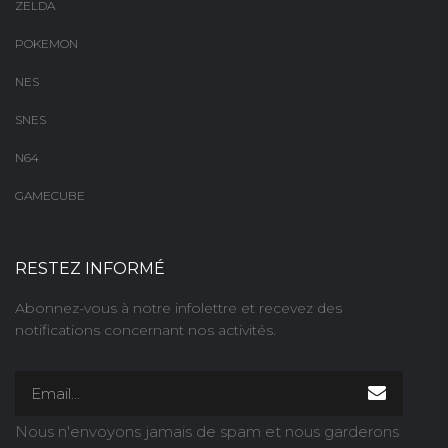
ZELDA
POKEMON
NES
SNES
N64
GAMECUBE
RESTEZ INFORMÉ
Abonnez-vous à notre infolettre et recevez des
notifications concernant nos activités.
Nous n'envoyons jamais de spam et nous garderons