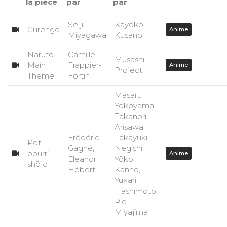
la pièce
par
par
Seiji
Kayoko
Gurenge
Anime
Miyagawa
Kusano
Naruto
Camille
Musashi
Main
Frappier-
Anime
Project
Theme
Fortin
Masaru
Yokoyama,
Takanori
Arisawa,
Frédéric
Takayuki
Pot-
Gagné,
Negishi,
pourri
Anime
Eleanor
Yōko
shōjo
Hébert
Kanno,
Yukari
Hashimoto,
Rie
Miyajima