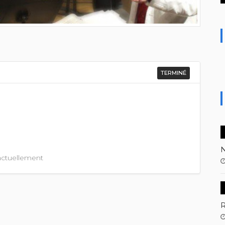
TERMINÉ
N
 actuellement
R