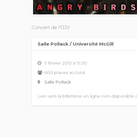
Concert de l'OJV
Salle Pollack / Université McGill
9 février 2013 à 19:30
600 places au total
Salle Pollack
Lien vers la billetterie en ligne non-disponible