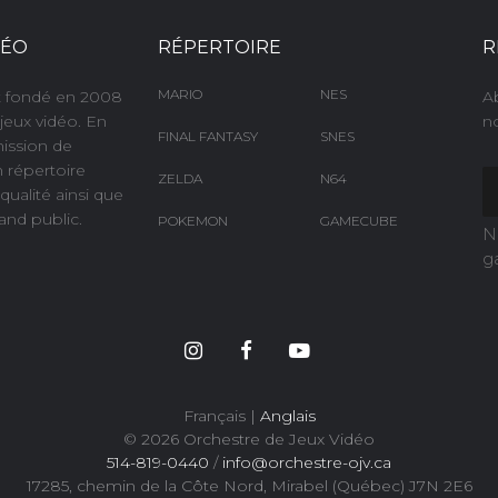
DÉO
RÉPERTOIRE
R
MARIO
NES
nt fondé en 2008
A
jeux vidéo. En
no
FINAL FANTASY
SNES
mission de
n répertoire
ZELDA
N64
ualité ainsi que
and public.
POKEMON
GAMECUBE
N
g
Français |
Anglais
© 2026 Orchestre de Jeux Vidéo
514-819-0440
/
info@orchestre-ojv.ca
17285, chemin de la Côte Nord, Mirabel (Québec) J7N 2E6