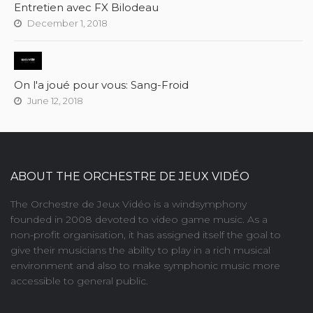
Entretien avec FX Bilodeau
December 1, 2018
On l'a joué pour vous: Sang-Froid
June 12, 2018
ABOUT THE ORCHESTRE DE JEUX VIDÉO
The Orchestre de Jeux Vidéo is a windsymphony
founded in 2008 devoted to video game music. As a
non-profit organisation, it has assigned itself the goal to
give their musicians the ability to play in a rich musical
environment and also to make symphonic music more
accessible to general public.