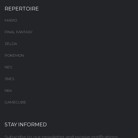
REPERTOIRE
MARIO
FINAL FANTASY
ZELDA
POKEMON
NES
SNES
N64
GAMECUBE
STAY INFORMED
Subscribe to our newsletter and receive notifications