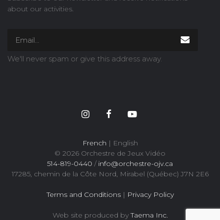
about our activities.
We'll never spam or give this address away.
French
| English
© 2026 Orchestre de Jeux Vidéo
514-819-0440
/
info@orchestre-ojv.ca
17285, chemin de la Côte Nord, Mirabel (Québec) J7N 2E6
Terms and Conditions
|
Privacy Policy
Web site produced by
Taema Inc.