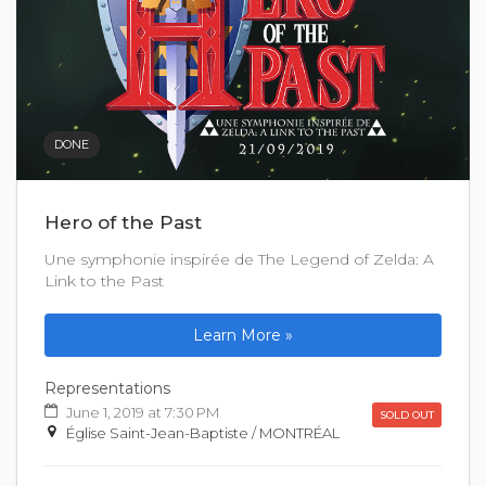
DONE
Hero of the Past
Une symphonie inspirée de The Legend of Zelda: A
Link to the Past
Learn More »
Representations
June 1, 2019 at 7:30 PM
SOLD OUT
Église Saint-Jean-Baptiste / MONTRÉAL