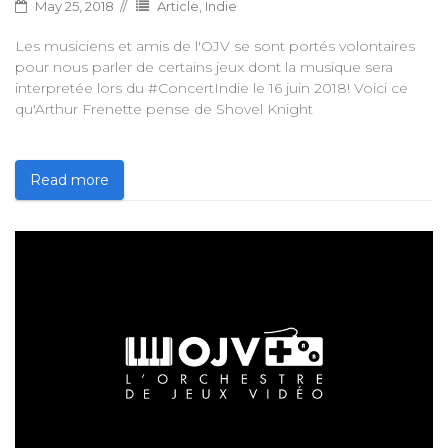
May 25, 2018
Article
,
Indie
Les musiciens et amis de l'OJV se sont portés volontaires
pour nous parler de certains jeux dont la musique sera
interpretée lors du #ConcertIndie le 16 juin 2018! Voici ce
qu'Arthur Frenette pense de Shovel Knight
Read more