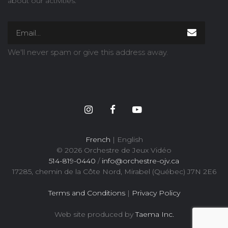
about our activities.
We'll never spam or give this address away.
French
| English
© 2026 Orchestre de Jeux Vidéo
514-819-0440
/
info@orchestre-ojv.ca
17285, chemin de la Côte Nord, Mirabel (Québec) J7N 2E6
Terms and Conditions
|
Privacy Policy
Web site produced by
Taema Inc.