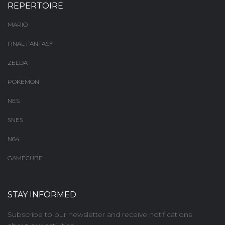
REPERTOIRE
MARIO
FINAL FANTASY
ZELDA
POKEMON
NES
SNES
N64
GAMECUBE
STAY INFORMED
Subscribe to our newsletter and receive notifications