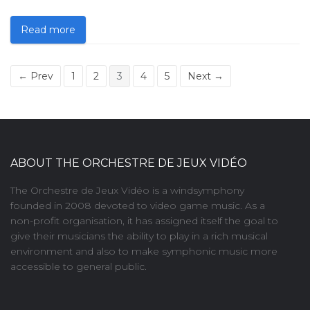
Read more
← Prev
1
2
3
4
5
Next →
ABOUT THE ORCHESTRE DE JEUX VIDÉO
The Orchestre de Jeux Vidéo is a windsymphony
founded in 2008 devoted to video game music. As a
non-profit organisation, it has assigned itself the goal to
give their musicians the ability to play in a rich musical
environment and also to make symphonic music more
accessible to general public.