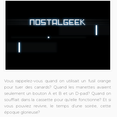
Vous rappelez-vous quand on utilisait un fusil orange
pour tuer des canards? Quand les manettes avaient
seulement un bouton A et B et un D-pad? Quand on
soufflait dans la cassette pour qu'elle fonctionne? Et si
vous pouviez revivre, le temps d’une soirée, cette
époque glorieuse?