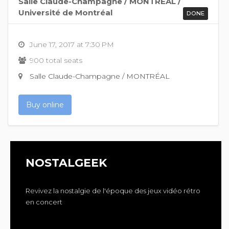
Salle Claude-Champagne / MONTRÉAL /
Université de Montréal
DONE
June 17, 2017 at 7:30 PM
900 total seats
Salle Claude-Champagne / MONTRÉAL
Buy online
NOSTALGEEK
Revivez la nostalgie de l'époque des jeux vidéo rétro
en concert