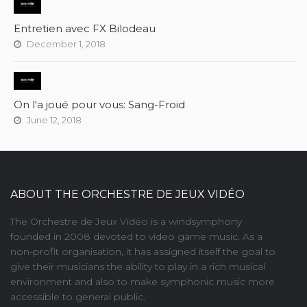
Entretien avec FX Bilodeau
December 1, 2018
On l'a joué pour vous: Sang-Froid
June 12, 2018
ABOUT THE ORCHESTRE DE JEUX VIDÉO
The Orchestre de Jeux Vidéo is a windsymphony
founded in 2008 devoted to video game music. As a
non-profit organisation, it has assigned itself the goal to
give their musicians the ability to play in a rich musical
environment and also to make symphonic music more
accessible to general public.