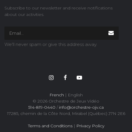
Subscribe to our newsletter and receive notifications
about our activities.
We'll never spam or give this address away.
French
| English
© 2026 Orchestre de Jeux Vidéo
514-819-0440
/
info@orchestre-ojv.ca
17285, chemin de la Côte Nord, Mirabel (Québec) J7N 2E6
Terms and Conditions
|
Privacy Policy