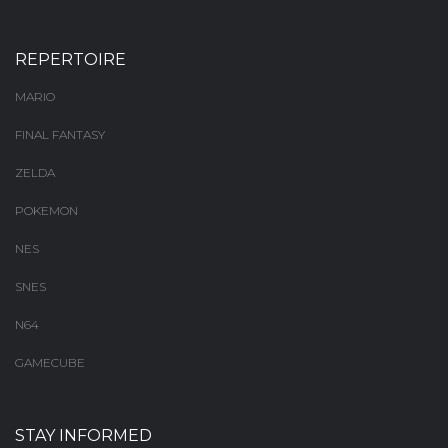
REPERTOIRE
MARIO
FINAL FANTASY
ZELDA
POKEMON
NES
SNES
N64
GAMECUBE
STAY INFORMED